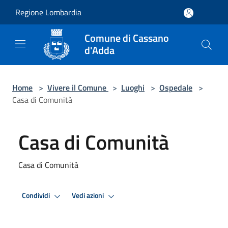
Salta al contenuto principale
Regione Lombardia
Comune di Cassano
d'Adda
Home
>
Vivere il Comune
>
Luoghi
>
Ospedale
>
Casa di Comunità
Casa di Comunità
Casa di Comunità
Condividi
Vedi azioni