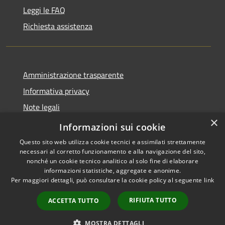
Leggi le FAQ
Richiesta assistenza
Amministrazione trasparente
Informativa privacy
Note legali
×
Dichiarazione di accessibilità
Informazioni sui cookie
Questo sito web utilizza cookie tecnici e assimilati strettamente
necessari al corretto funzionamento e alla navigazione del sito,
nonché un cookie tecnico analitico al solo fine di elaborare
informazioni statistiche, aggregate e anonime.
RSS
Copyright © 2026 • Comune di
Per maggiori dettagli, può consultare la cookie policy al seguente
link
Accessibilità
Cassano d'Adda • Powered by
Privacy
Municipium
Accesso
•
RIFIUTA TUTTO
ACCETTA TUTTO
Cookie
redazione
Mappa del sito
MOSTRA DETTAGLI