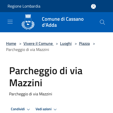
Salta al contenuto principale
Regione Lombardia
Comune di Cassano
d'Adda
Home
>
Vivere il Comune
>
Luoghi
>
Piazza
>
Parcheggio di via Mazzini
Parcheggio di via
Mazzini
Parcheggio di via Mazzini
Condividi
Vedi azioni