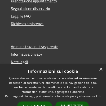
Prenotazione appuntamento
Segnalazione disservizio
Leggi le FAQ
Richiesta assistenza
Amministrazione trasparente
Informativa privacy
Note legali
×
Dichiarazione di accessibilità
Informazioni sui cookie
Questo sito web utilizza cookie tecnici e assimilati strettamente
necessari al corretto funzionamento e alla navigazione del sito,
nonché un cookie tecnico analitico al solo fine di elaborare
informazioni statistiche, aggregate e anonime.
RSS
Copyright © 2026 • Comune di
Per maggiori dettagli, può consultare la cookie policy al seguente
link
Accessibilità
Cassano d'Adda • Powered by
Privacy
Municipium
Accesso
•
RIFIUTA TUTTO
ACCETTA TUTTO