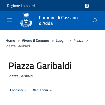
Salta al contenuto principale
Regione Lombardia
Comune di Cassano
d'Adda
Home
>
Vivere il Comune
>
Luoghi
>
Piazza
>
Piazza Garibaldi
Piazza Garibaldi
Piazza Garibaldi
Condividi
Vedi azioni