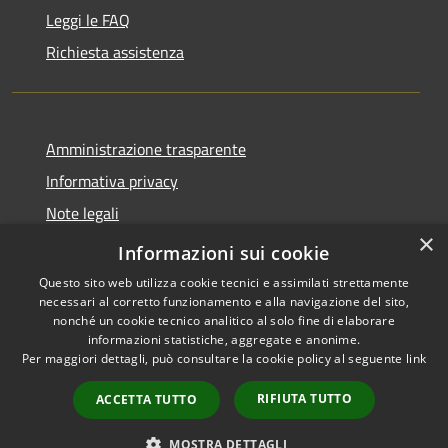
Leggi le FAQ
Richiesta assistenza
Amministrazione trasparente
Informativa privacy
Note legali
×
Dichiarazione di accessibilità
Informazioni sui cookie
Questo sito web utilizza cookie tecnici e assimilati strettamente
necessari al corretto funzionamento e alla navigazione del sito,
nonché un cookie tecnico analitico al solo fine di elaborare
informazioni statistiche, aggregate e anonime.
RSS
Copyright © 2026 • Comune di
Per maggiori dettagli, può consultare la cookie policy al seguente
link
Accessibilità
Cassano d'Adda • Powered by
Privacy
Municipium
Accesso
•
RIFIUTA TUTTO
ACCETTA TUTTO
Cookie
redazione
Mappa del sito
MOSTRA DETTAGLI