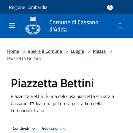
Salta al contenuto principale
Regione Lombardia
Comune di Cassano
d'Adda
Home
>
Vivere il Comune
>
Luoghi
>
Piazza
>
Piazzetta Bettini
Piazzetta Bettini
Piazzetta Bettini è una deliziosa piazzetta situata a
Cassano d'Adda, una pittoresca cittadina della
Lombardia, Italia.
Condividi
Vedi azioni