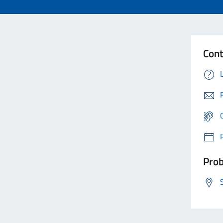
Cont
Prob