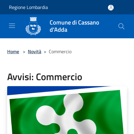
Salta al contenuto principale
Regione Lombardia
Comune di Cassano
d'Adda
Home
>
Novità
>
Commercio
Avvisi: Commercio