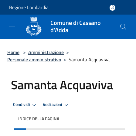
Salta al contenuto principale
Regione Lombardia
Comune di Cassano
d'Adda
Home
>
Amministrazione
>
Personale amministrativo
>
Samanta Acquaviva
Samanta Acquaviva
Condividi
Vedi azioni
INDICE DELLA PAGINA