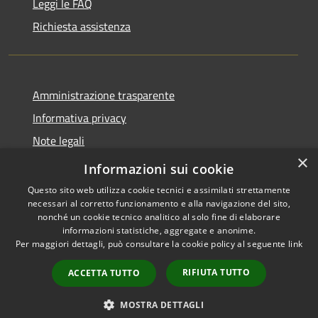
Leggi le FAQ
Richiesta assistenza
Amministrazione trasparente
Informativa privacy
Note legali
×
Dichiarazione di accessibilità
Informazioni sui cookie
Questo sito web utilizza cookie tecnici e assimilati strettamente
necessari al corretto funzionamento e alla navigazione del sito,
nonché un cookie tecnico analitico al solo fine di elaborare
informazioni statistiche, aggregate e anonime.
RSS
Copyright © 2026 • Comune di
Per maggiori dettagli, può consultare la cookie policy al seguente
link
Accessibilità
Cassano d'Adda • Powered by
Privacy
Municipium
Accesso
•
RIFIUTA TUTTO
ACCETTA TUTTO
Cookie
redazione
Mappa del sito
MOSTRA DETTAGLI