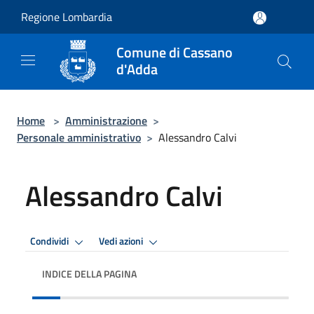
Salta al contenuto principale
Regione Lombardia
Comune di Cassano
d'Adda
Home
>
Amministrazione
>
Personale amministrativo
>
Alessandro Calvi
Alessandro Calvi
Condividi
Vedi azioni
INDICE DELLA PAGINA