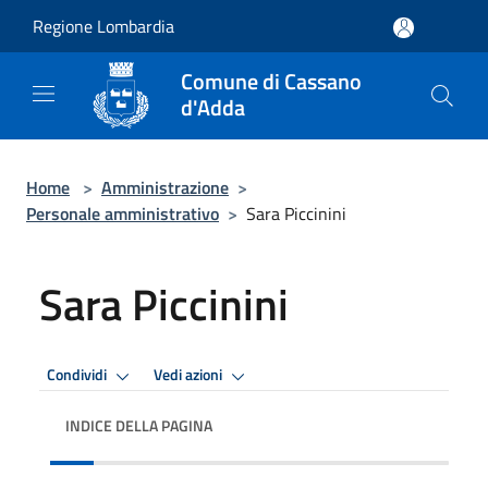
Salta al contenuto principale
Regione Lombardia
Comune di Cassano
d'Adda
Home
>
Amministrazione
>
Personale amministrativo
>
Sara Piccinini
Sara Piccinini
Condividi
Vedi azioni
INDICE DELLA PAGINA