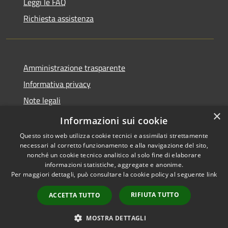
Leggi le FAQ
Richiesta assistenza
Amministrazione trasparente
Informativa privacy
Note legali
×
Dichiarazione di accessibilità
Informazioni sui cookie
Questo sito web utilizza cookie tecnici e assimilati strettamente
necessari al corretto funzionamento e alla navigazione del sito,
nonché un cookie tecnico analitico al solo fine di elaborare
informazioni statistiche, aggregate e anonime.
RSS
Copyright © 2026 • Comune di
Per maggiori dettagli, può consultare la cookie policy al seguente
link
Accessibilità
Cassano d'Adda • Powered by
Privacy
Municipium
Accesso
•
RIFIUTA TUTTO
ACCETTA TUTTO
Cookie
redazione
Mappa del sito
MOSTRA DETTAGLI